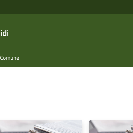
idi
il Comune