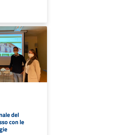
onale del
sso con le
gie