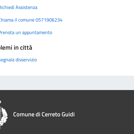
Richiedi Assistenza
Chiama il comune 0571906234
Prenota un appuntamento
lemi in città
Segnala disservizio
Comune di Cerreto Guidi