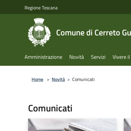
Salta al contenuto principale
Regione Toscana
Comune di Cerreto Gu
Amministrazione
Novità
Servizi
Vivere 
Home
>
Novità
>
Comunicati
Comunicati