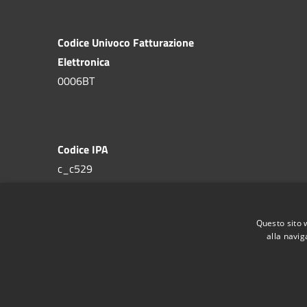
Codice Univoco Fatturazione
Elettronica
0006BT
Codice IPA
c_c529
Questo sito 
alla navig
RSS
Accessibilità
Privacy
Cookie
Mappa de