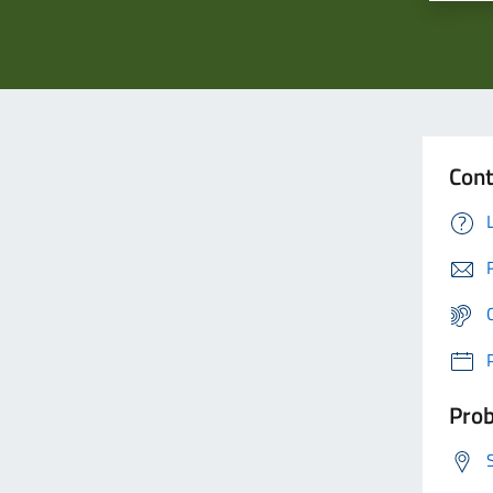
Cont
Prob