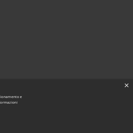
×
nzionamento e
nformazioni
Municipium
Accesso
une di Cerreto Guidi • Powered by
•