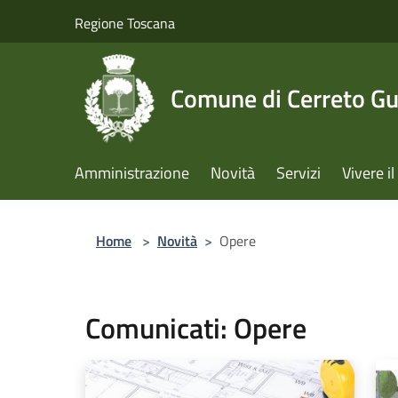
Salta al contenuto principale
Regione Toscana
Comune di Cerreto Gu
Amministrazione
Novità
Servizi
Vivere 
Home
>
Novità
>
Opere
Comunicati: Opere