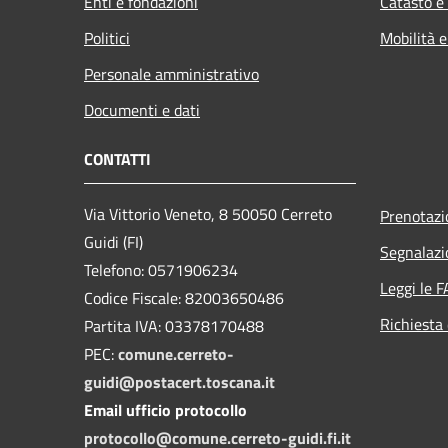
Enti e fondazioni
Catasto e
Politici
Mobilità e
Personale amministrativo
Documenti e dati
CONTATTI
Via Vittorio Veneto, 8 50050 Cerreto
Prenotaz
Guidi (FI)
Segnalazi
Telefono: 0571906234
Leggi le 
Codice Fiscale: 82003650486
Richiesta 
Partita IVA: 03378170488
PEC:
comune.cerreto-
guidi@postacert.toscana.it
Email ufficio protocollo
protocollo@comune.cerreto-guidi.fi.it