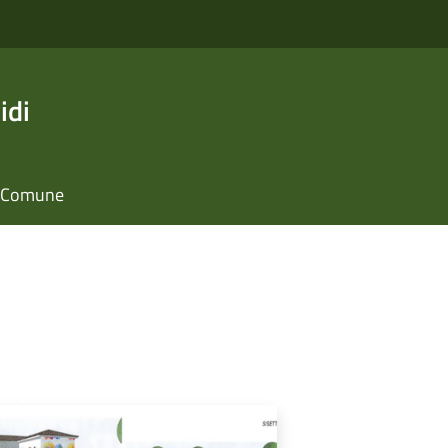
idi
il Comune