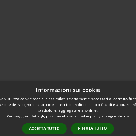
Informazioni sui cookie
web utilizza cookie tecnici e assimilati strettamente necessari al corretto fu
azione del sito, nonché un cookie tecnico analitico al solo fine di elaborare i
statistiche, aggregate e anonime.
Per maggiori dettagli, può consultare la cookie policy al seguente
link
RIFIUTA TUTTO
ACCETTA TUTTO
l sito
Copyright © 2026 • Com
WhatsApp Cerreto