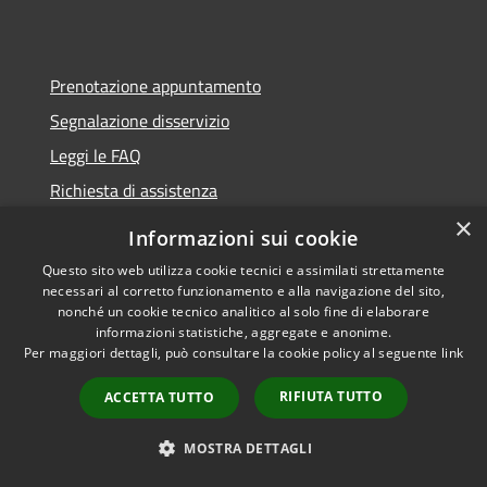
Prenotazione appuntamento
Segnalazione disservizio
Leggi le FAQ
Richiesta di assistenza
×
Informazioni sui cookie
Questo sito web utilizza cookie tecnici e assimilati strettamente
necessari al corretto funzionamento e alla navigazione del sito,
Amministrazione trasparente
nonché un cookie tecnico analitico al solo fine di elaborare
Informativa privacy
informazioni statistiche, aggregate e anonime.
Per maggiori dettagli, può consultare la cookie policy al seguente
link
Note legali
Dichiarazione di accessibilità
RIFIUTA TUTTO
ACCETTA TUTTO
MOSTRA DETTAGLI