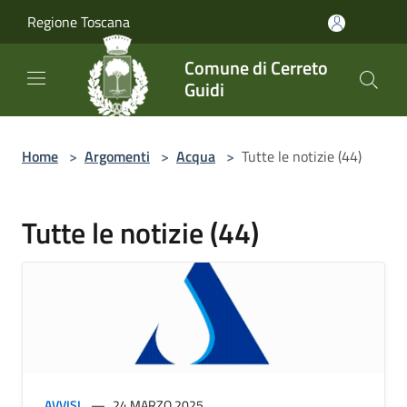
Salta al contenuto principale
Regione Toscana
Comune di Cerreto
Guidi
Home
>
Argomenti
>
Acqua
>
Tutte le notizie (44)
Tutte le notizie (44)
AVVISI
24 MARZO 2025