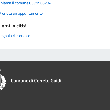
Chiama il comune 0571906234
Prenota un appuntamento
lemi in città
Segnala disservizio
Comune di Cerreto Guidi