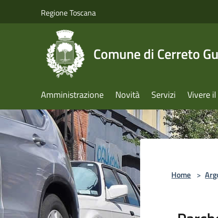
Salta al contenuto principale
Regione Toscana
Comune di Cerreto Gu
Amministrazione
Novità
Servizi
Vivere 
Home
>
Arg