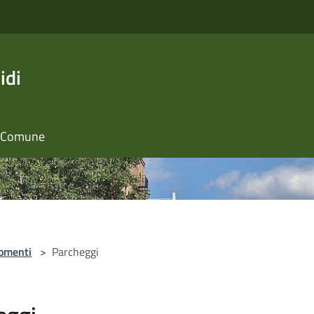
idi
il Comune
omenti
>
Parcheggi