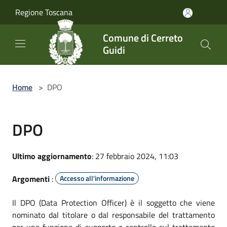
Salta al contenuto principale
Regione Toscana
Comune di Cerreto
Guidi
Home
>
DPO
DPO
Ultimo aggiornamento
: 27 febbraio 2024, 11:03
Argomenti
:
Accesso all'informazione
Il DPO (Data Protection Officer) è il soggetto che viene
nominato dal titolare o dal responsabile del trattamento
per una funzione di supporto e controllo sul trattamento