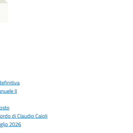
efinitiva
nuele II
gosto
ordo di Claudio Caioli
uglio 2026