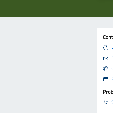
Cont
Prob