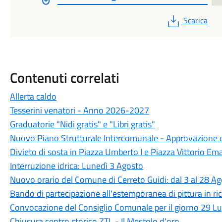
PDF
Scarica
Contenuti correlati
Allerta caldo
Tesserini venatori - Anno 2026-2027
Graduatorie "Nidi gratis" e "Libri gratis"
Nuovo Piano Strutturale Intercomunale - Approvazione d
Divieto di sosta in Piazza Umberto I e Piazza Vittorio Ema
Interruzione idrica: Lunedì 3 Agosto
Nuovo orario del Comune di Cerreto Guidi: dal 3 al 28 A
Bando di partecipazione all'estemporanea di pittura in ric
Convocazione del Consiglio Comunale per il giorno 29 L
Chiusura centro storico ZTL - Il Mestolo d'oro