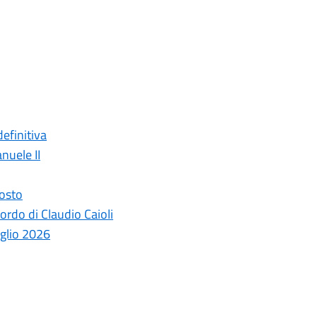
efinitiva
nuele II
gosto
ordo di Claudio Caioli
uglio 2026