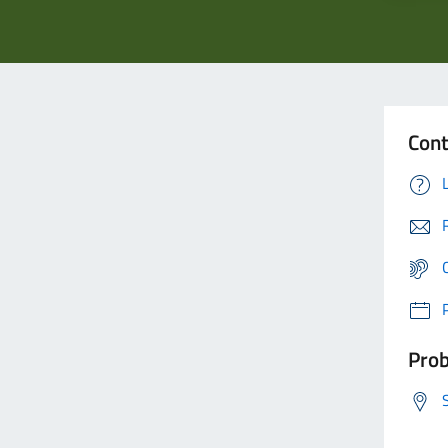
Cont
Prob