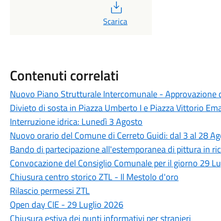
PDF
Scarica
Contenuti correlati
Nuovo Piano Strutturale Intercomunale - Approvazione d
Divieto di sosta in Piazza Umberto I e Piazza Vittorio Ema
Interruzione idrica: Lunedì 3 Agosto
Nuovo orario del Comune di Cerreto Guidi: dal 3 al 28 A
Bando di partecipazione all'estemporanea di pittura in ric
Convocazione del Consiglio Comunale per il giorno 29 L
Chiusura centro storico ZTL - Il Mestolo d'oro
Rilascio permessi ZTL
Open day CIE - 29 Luglio 2026
Chiusura estiva dei punti informativi per stranieri