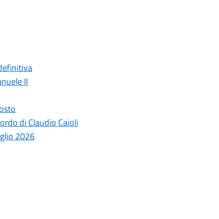
efinitiva
nuele II
gosto
ordo di Claudio Caioli
uglio 2026