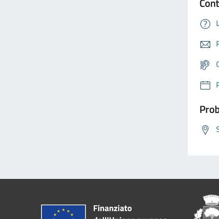
Cont
Prob