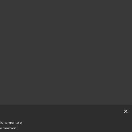
×
nzionamento e
nformazioni