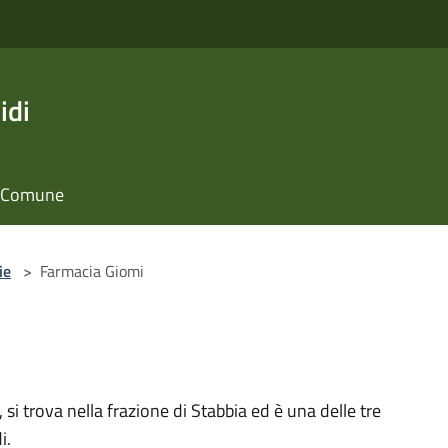
idi
il Comune
ie
>
Farmacia Giomi
si trova nella frazione di Stabbia ed è una delle tre
i.