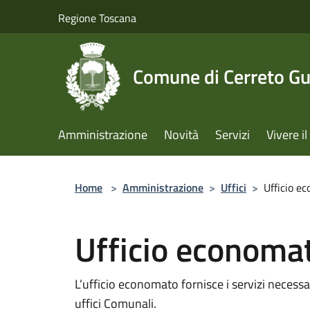
Salta al contenuto principale
Regione Toscana
Comune di Cerreto Gu
Amministrazione
Novità
Servizi
Vivere 
Home
>
Amministrazione
>
Uffici
>
Ufficio e
Ufficio economa
L’ufficio economato fornisce i servizi necessar
uffici Comunali.