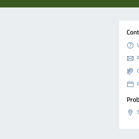
Cont
Prob