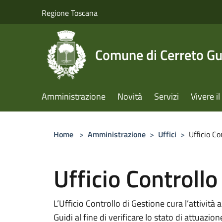
Salta al contenuto principale
Regione Toscana
Comune di Cerreto Gu
Amministrazione
Novità
Servizi
Vivere 
Home
>
Amministrazione
>
Uffici
>
Ufficio Co
Ufficio Controllo
L’Ufficio Controllo di Gestione cura l’attivit
Guidi al fine di verificare lo stato di attuazion