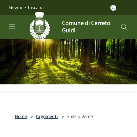
Salta al contenuto principale
Regione Toscana
Comune di Cerreto
Guidi
Home
>
Argomenti
>
Spazio Verde