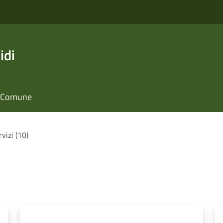
idi
il Comune
rvizi (10)