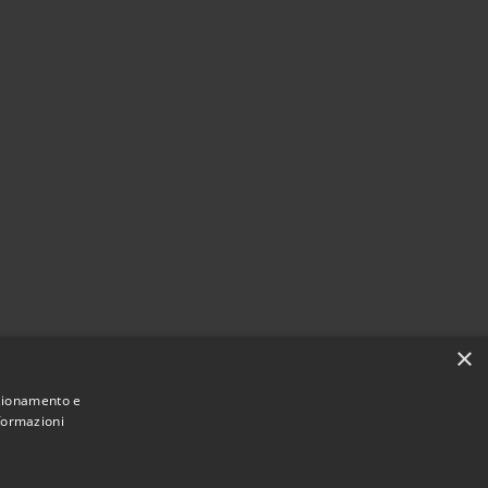
×
nzionamento e
nformazioni