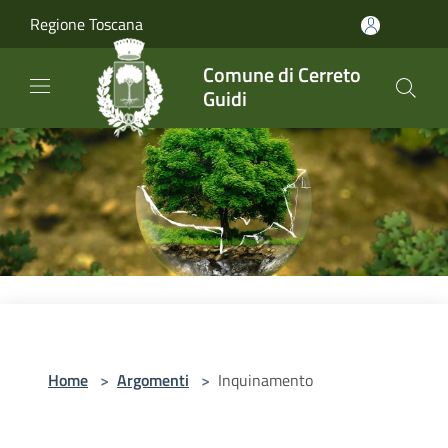
Salta al contenuto principale
Regione Toscana
Comune di Cerreto
Guidi
Home
>
Argomenti
>
Inquinamento