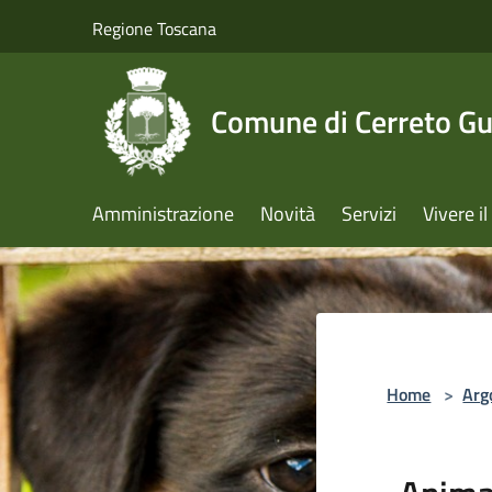
Salta al contenuto principale
Regione Toscana
Comune di Cerreto Gu
Amministrazione
Novità
Servizi
Vivere 
Home
>
Arg