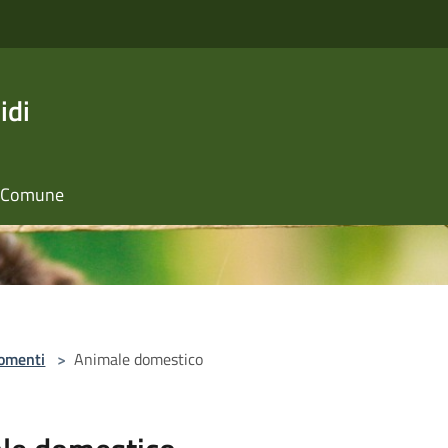
idi
il Comune
omenti
>
Animale domestico