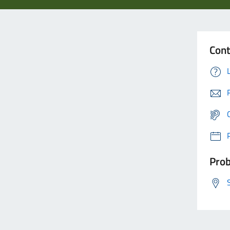
Cont
Prob