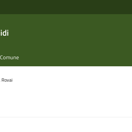
idi
il Comune
 Rovai