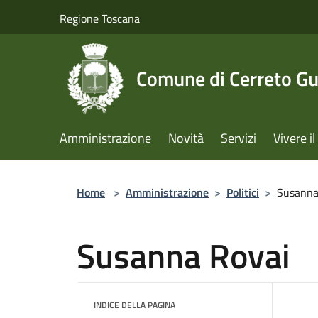
Salta al contenuto principale
Regione Toscana
Comune di Cerreto Gu
Amministrazione
Novità
Servizi
Vivere 
Home
>
Amministrazione
>
Politici
>
Susanna
Susanna Rovai
INDICE DELLA PAGINA