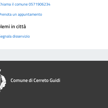
Chiama il comune 0571906234
Prenota un appuntamento
lemi in città
Segnala disservizio
Comune di Cerreto Guidi