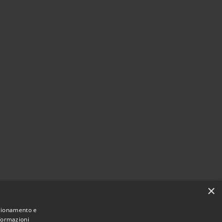
×
nzionamento e
nformazioni