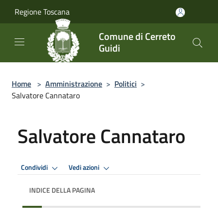
Salta al contenuto principale
Regione Toscana
Comune di Cerreto
Guidi
Home
>
Amministrazione
>
Politici
>
Salvatore Cannataro
Salvatore Cannataro
Condividi
Vedi azioni
INDICE DELLA PAGINA