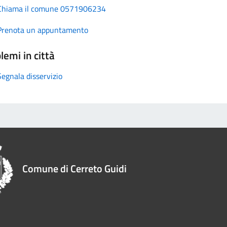
Chiama il comune 0571906234
Prenota un appuntamento
lemi in città
Segnala disservizio
Comune di Cerreto Guidi