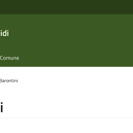
idi
il Comune
Barontini
i