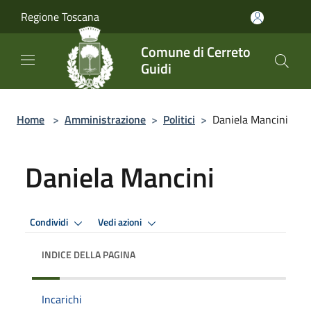
Salta al contenuto principale
Regione Toscana
Comune di Cerreto
Guidi
Home
>
Amministrazione
>
Politici
>
Daniela Mancini
Daniela Mancini
Condividi
Vedi azioni
INDICE DELLA PAGINA
Incarichi