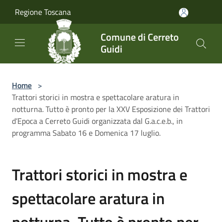
Salta al contenuto principale
Regione Toscana
Comune di Cerreto
Guidi
Home
>
Trattori storici in mostra e spettacolare aratura in
notturna. Tutto è pronto per la XXV Esposizione dei Trattori
d’Epoca a Cerreto Guidi organizzata dal G.a.c.e.b., in
programma Sabato 16 e Domenica 17 luglio.
Trattori storici in mostra e
spettacolare aratura in
notturna. Tutto è pronto per