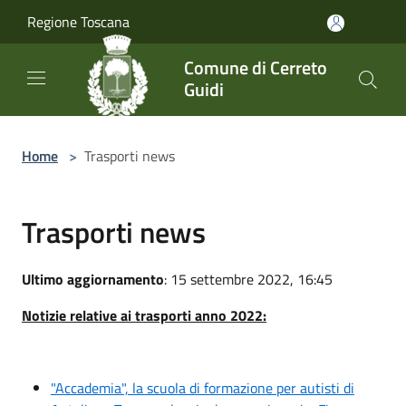
Salta al contenuto principale
Regione Toscana
Comune di Cerreto
Guidi
Home
>
Trasporti news
Trasporti news
Ultimo aggiornamento
: 15 settembre 2022, 16:45
Notizie relative ai trasporti anno 2022:
"Accademia", la scuola di formazione per autisti di