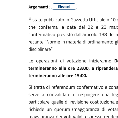
Argomenti
:
Elezioni
È stato pubblicato in Gazzetta Ufficiale n.10
che conferma le date del 22 e 23 marz
confermativo previsto dall’articolo 138 della
recante “Norme in materia di ordinamento giur
disciplinare”
Le operazioni di votazione inizieranno
D
termineranno alle ore 23:00, e riprender
termineranno alle ore 15:00.
Si tratta di referendum confermativo e cons
serve a convalidare o respingere una le
particolare quelle di revisione costituzional
richiede un quorum (maggioranza di votanti
maggioranza dei voti validi espressi, rend