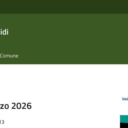
idi
il Comune
Ved
rzo 2026
13