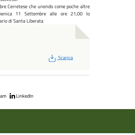
embre Cerretese che unendo come poche altre
menica 11 Settembre alle ore 21,00 lo
rio di Santa Liberata
PDF
Scarica
ram
LinkedIn