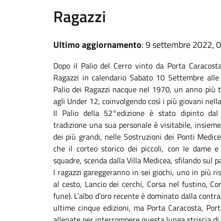
Ragazzi
Ultimo aggiornamento
: 9 settembre 2022, 
Dopo il Palio del Cerro vinto da Porta Caracosta,
Ragazzi in calendario Sabato 10 Settembre alle 
Palio dei Ragazzi nacque nel 1970, un anno più tar
agli Under 12, coinvolgendo così i più giovani nella
Il Palio della 52°edizione è stato dipinto da
tradizione una sua personale è visitabile, insieme
dei più grandi, nelle Sostruzioni dei Ponti Medic
che il corteo storico dei piccoli, con le dame e i
squadre, scenda dalla Villa Medicea, sfilando sul pa
I ragazzi gareggeranno in sei giochi, uno in più ris
al cesto, Lancio dei cerchi, Corsa nel fustino, Cor
fune). L’albo d’oro recente è dominato dalla contra
ultime cinque edizioni, ma Porta Caracosta, Port
allenate per interrompere questa lunga striscia di 