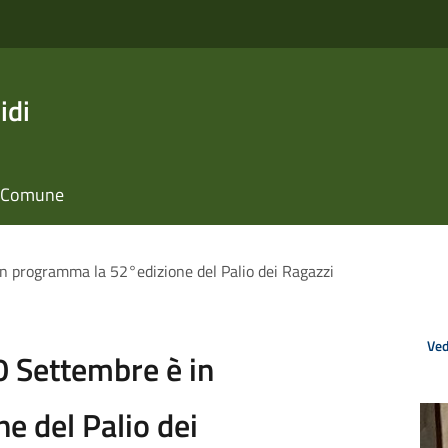
idi
il Comune
in programma la 52°edizione del Palio dei Ragazzi
Ved
0 Settembre è in
 del Palio dei