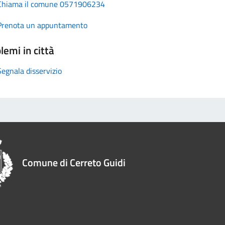
Chiama il comune 0571906234
Prenota un appuntamento
lemi in città
Segnala disservizio
Comune di Cerreto Guidi