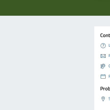
Cont
Prob