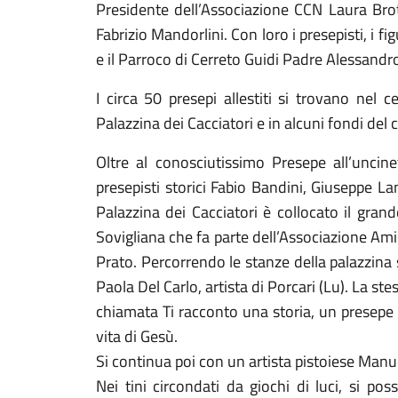
Presidente dell’Associazione CCN Laura Broti
Fabrizio Mandorlini. Con loro i presepisti, i f
e il Parroco di Cerreto Guidi Padre Alessandro
I circa 50 presepi allestiti si trovano nel c
Palazzina dei Cacciatori e in alcuni fondi del 
Oltre al conosciutissimo Presepe all’uncine
presepisti storici Fabio Bandini, Giuseppe La
Palazzina dei Cacciatori è collocato il gran
Sovigliana che fa parte dell’Associazione Amic
Prato. Percorrendo le stanze della palazzina 
Paola Del Carlo, artista di Porcari (Lu). La st
chiamata Ti racconto una storia, un presepe 
vita di Gesù.
Si continua poi con un artista pistoiese Manu
Nei tini circondati da giochi di luci, si p