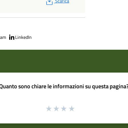
PDF
Scarica
ram
LinkedIn
Quanto sono chiare le informazioni su questa pagina