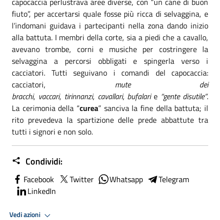
capocaccia perlustrava aree diverse, con “un cane di buon
fiuto”, per accertarsi quale fosse più ricca di selvaggina, e
l’indomani guidava i partecipanti nella zona dando inizio
alla battuta. I membri della corte, sia a piedi che a cavallo,
avevano trombe, corni e musiche per costringere la
selvaggina a percorsi obbligati e spingerla verso i
cacciatori. Tutti seguivano i comandi del capocaccia:
cacciatori,
mute dei
bracchi
,
vaccari
,
tirinnanzi
,
cavallari
,
bufalari
e
“gente disutile”
.
La cerimonia della “
curea
” sanciva la fine della battuta; il
rito prevedeva la spartizione delle prede abbattute tra
tutti i signori e non solo.
Condividi:
Facebook
Twitter
Whatsapp
Telegram
LinkedIn
Vedi azioni