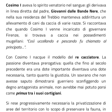
Cosimo I
aveva lo spirito venatorio nel sangue: gli derivava
in linea diretta dal padre,
Giovanni dalle Bande Nere
, che
nella sua residenza del Trebbio manteneva addirittura un
allevamento di cani da caccia di varie razze. Si raccontava
che quando Cosimo I venne incaricato di governare
Firenze, si trovava a caccia nei possedimenti
mugellani:
“Così uccellando e pescando fu chiamato al
principato…”
.
Con Cosimo I nacque il modello del
re cacciatore
. La
passione diventava prerogativa: quella che fino al secolo
precedente era una dote importante diventava una dote
necessaria, tanto quanto la giustizia. Un sovrano che non
avesse saputo dimostrarsi guerriero sconfiggendo un
degno antagonista animale, non avrebbe mai potuto porsi
come
primus
tra i suoi cortigiani
.
Si rese progressivamente necessaria la privatizzazione di
aree del territorio con lo scopo di preservare la fauna, in