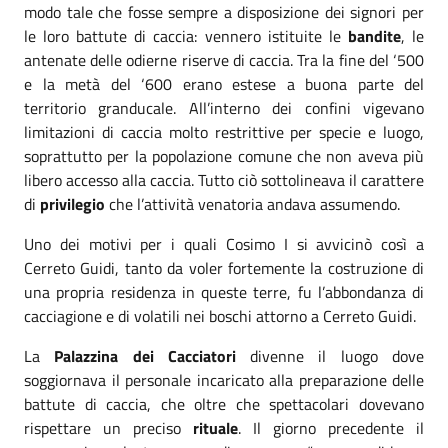
modo tale che fosse sempre a disposizione dei signori per
le loro battute di caccia: vennero istituite le
bandite
, le
antenate delle odierne riserve di caccia. Tra la fine del ‘500
e la metà del ‘600 erano estese a buona parte del
territorio granducale. All’interno dei confini vigevano
limitazioni di caccia molto restrittive per specie e luogo,
soprattutto per la popolazione comune che non aveva più
libero accesso alla caccia. Tutto ciò sottolineava il carattere
di
privilegio
che l’attività venatoria andava assumendo.
Uno dei motivi per i quali Cosimo I si avvicinò così a
Cerreto Guidi, tanto da voler fortemente la costruzione di
una propria residenza in queste terre, fu l’abbondanza di
cacciagione e di volatili nei boschi attorno a Cerreto Guidi.
La
Palazzina dei Cacciatori
divenne il luogo dove
soggiornava il personale incaricato alla preparazione delle
battute di caccia, che oltre che spettacolari dovevano
rispettare un preciso
rituale
. Il giorno precedente il