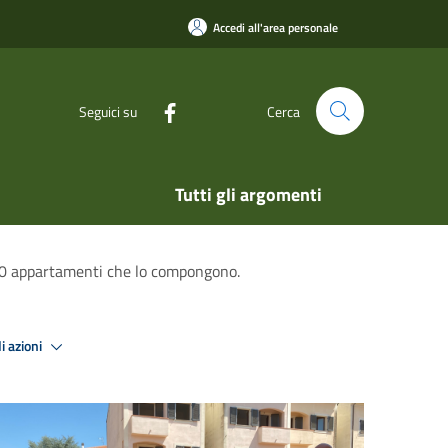
Accedi all'area personale
Seguici su
Cerca
Tutti gli argomenti
i 50 appartamenti che lo compongono.
i azioni