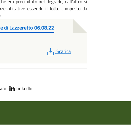
che era precipitato nel degrado, dall’altro si
nze abitative essendo il lotto composto da
.
re di Lazzeretto 06.08.22
PDF
Scarica
ram
LinkedIn