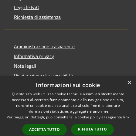
Leggi le FAQ
Richiesta di assistenza
Amministrazione trasparente
Informativa privacy
Note legali
Dichiarazione di accessibilità
×
Informazioni sui cookie
Questo sito web utilizza cookie tecnici e assimilati strettamente
necessari al corretto funzionamento e alla navigazione del sito,
RSS
Copyright © 2026 • Comune di
nonché un cookie tecnico analitico al solo fine di elaborare
informazioni statistiche, aggregate e anonime.
Accessibilità
Cerreto Guidi • Powered by
Per maggiori dettagli, può consultare la cookie policy al seguente
link
Privacy
Municipium
Accesso
•
Cookie
redazione
RIFIUTA TUTTO
ACCETTA TUTTO
Mappa del sito