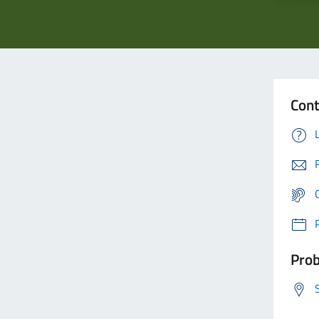
Cont
Prob