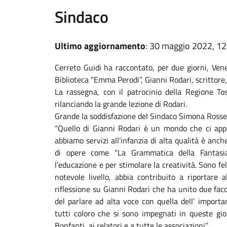
Sindaco
Ultimo aggiornamento
: 30 maggio 2022, 12
Cerreto Guidi ha raccontato, per due giorni, Vene
Biblioteca “Emma Perodi”, Gianni Rodari, scrittore,
La rassegna, con il patrocinio della Regione To
rilanciando la grande lezione di Rodari.
Grande la soddisfazione del Sindaco Simona Rosset
“Quello di Gianni Rodari è un mondo che ci appa
abbiamo servizi all’infanzia di alta qualità è anc
di opere come “La Grammatica della Fantasia”
l’educazione e per stimolare la creatività. Sono fe
notevole livello, abbia contribuito a riportare a
riflessione su Gianni Rodari che ha unito due facce
del parlare ad alta voce con quella dell’ importan
tutti coloro che si sono impegnati in queste gior
Bonfanti, ai relatori e a tutte le associazioni”.