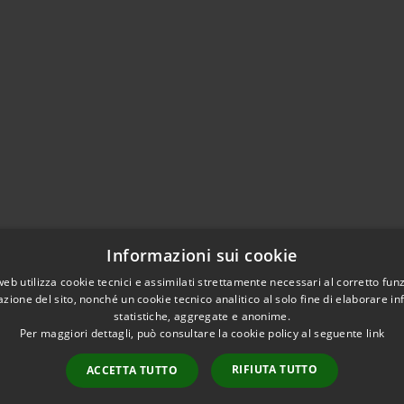
Informazioni sui cookie
web utilizza cookie tecnici e assimilati strettamente necessari al corretto fu
azione del sito, nonché un cookie tecnico analitico al solo fine di elaborare i
statistiche, aggregate e anonime.
Per maggiori dettagli, può consultare la cookie policy al seguente
link
RIFIUTA TUTTO
ACCETTA TUTTO
l sito
Copyright © 2026 • Com
WhatsApp Cerreto