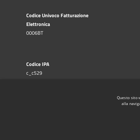
Codice Univoco Fatturazione
Elettronica
0006BT
Codice IPA
c_c529
Questo sito 
alla navig
RSS
Accessibilità
Privacy
Cookie
Mappa de