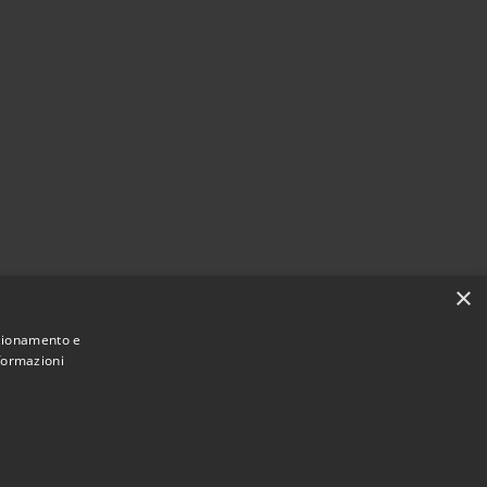
×
nzionamento e
nformazioni
Municipium
Accesso
une di Cerreto Guidi • Powered by
•