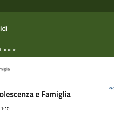
idi
il Comune
miglia
Ved
dolescenza e Famiglia
11:10