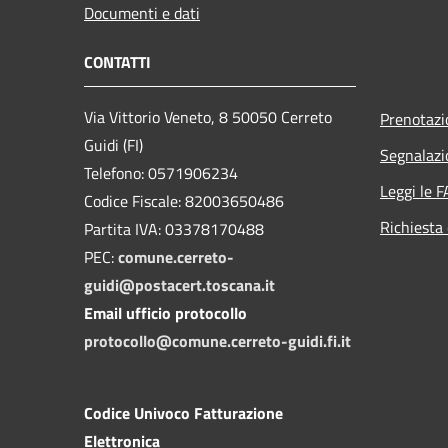
Documenti e dati
CONTATTI
Via Vittorio Veneto, 8 50050 Cerreto
Prenotaz
Guidi (FI)
Segnalazi
Telefono: 0571906234
Leggi le 
Codice Fiscale: 82003650486
Richiesta 
Partita IVA: 03378170488
PEC:
comune.cerreto-
guidi@postacert.toscana.it
Email ufficio protocollo
protocollo@comune.cerreto-guidi.fi.it
Codice Univoco Fatturazione
Elettronica