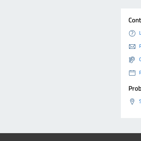
Cont
Prob