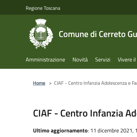
Salta al contenuto principale
Regione Toscana
Comune di Cerreto Gu
Amministrazione
Novità
Servizi
Vivere 
Home
>
CIAF - Centro Infanzia Adolescenza e Fa
CIAF - Centro Infanzia A
Ultimo aggiornamento
: 11 dicembre 2021, 