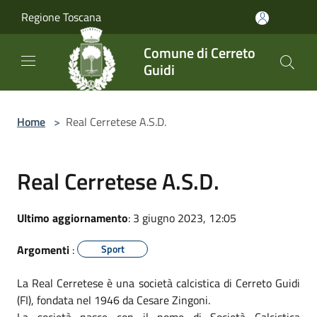
Salta al contenuto principale
Regione Toscana
Comune di Cerreto
Guidi
Home
>
Real Cerretese A.S.D.
Real Cerretese A.S.D.
Ultimo aggiornamento
: 3 giugno 2023, 12:05
Argomenti
:
Sport
La Real Cerretese è una società calcistica di Cerreto Guidi
(FI), fondata nel 1946 da Cesare Zingoni.
La società nasce con il nome di Società Calcistica