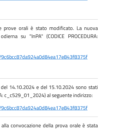
le prove orali è stato modificato. La nuova
ata odierna su "InPA" (CODICE PROCEDURA:
etail/9c6bcc87da924a0d84ea17e843f8375f
le del 14.10.2024 e del 15.10.2024 sono stati
A: c_c529_01_2024) al seguente indirizzo:
etail/9c6bcc87da924a0d84ea17e843f8375f
 alla convocazione della prova orale è stata