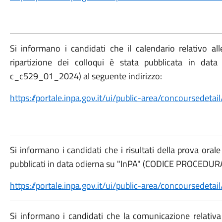
Si informano i candidati che il calendario relativo al
ripartizione dei colloqui è stata pubblicata in d
c_c529_01_2024) al seguente indirizzo:
https://portale.inpa.gov.it/ui/public-area/concoursed
Si informano i candidati che i risultati della prova ora
pubblicati in data odierna su "InPA" (CODICE PROCEDUR
https://portale.inpa.gov.it/ui/public-area/concoursed
Si informano i candidati che la comunicazione relativa