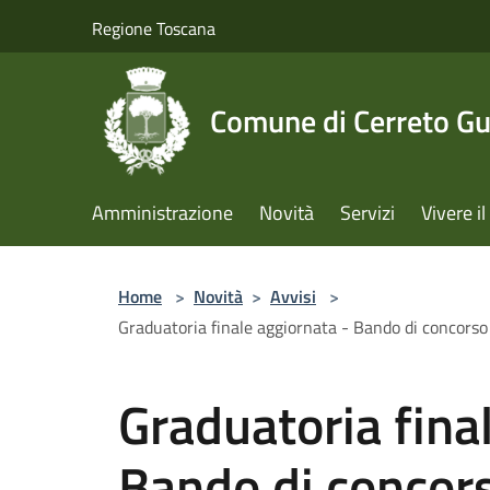
Salta al contenuto principale
Regione Toscana
Comune di Cerreto Gu
Amministrazione
Novità
Servizi
Vivere 
Home
>
Novità
>
Avvisi
>
Graduatoria finale aggiornata - Bando di concorso p
Graduatoria fina
Bando di concors