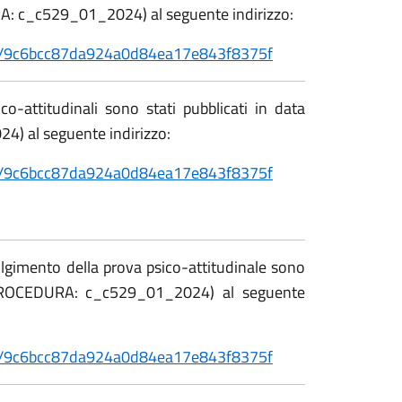
A: c_c529_01_2024) al seguente indirizzo:
etail/9c6bcc87da924a0d84ea17e843f8375f
co-attitudinali sono stati pubblicati in data
) al seguente indirizzo:
etail/9c6bcc87da924a0d84ea17e843f8375f
volgimento della prova psico-attitudinale sono
E PROCEDURA: c_c529_01_2024) al seguente
etail/9c6bcc87da924a0d84ea17e843f8375f