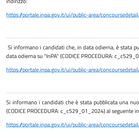
indirizzo:
https://portale.inpa.gov.it/ui/public-area/concoursed
Si informano i candidati che, in data odierna, è stata pu
data odierna su "InPA" (CODICE PROCEDURA: c_c529_01_
https://portale.inpa.gov.it/ui/public-area/concoursed
Si informano i candidati che è stata pubblicata una nu
(CODICE PROCEDURA: c_c529_01_2024) al seguente ind
https://portale.inpa.gov.it/ui/public-area/concoursed