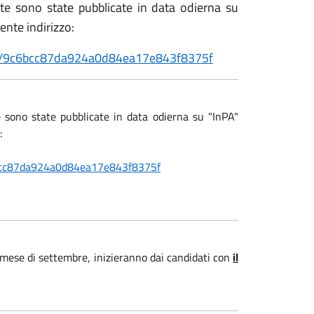
itte sono state pubblicate in data odierna su
te indirizzo:
etail/9c6bcc87da924a0d84ea17e843f8375f
e sono state pubblicate in data odierna su "InPA"
:
9c6bcc87da924a0d84ea17e843f8375f
l mese di settembre, inizieranno dai candidati con
il