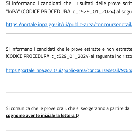
Si informano i candidati che i risultati delle prove scr
"InPA" (CODICE PROCEDURA: c_c529_01_2024) al seguen
https://portale.inpa.gov.it/ui/public-area/concoursed
Si informano i candidati che le prove estratte e non estratt
(CODICE PROCEDURA: c_c529_01_2024) al seguente indirizzo
https://portale.inpa.gov.it/ui/public-area/concoursedetail/
Si comunica che le prove orali, che si svolgeranno a partire da
cognome avente iniziale la lettera Q