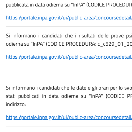
pubblicata in data odierna su "InPA" (CODICE PROCEDUR
https://portale.inpa.gov.it/ui/public-area/concoursed
Si informano i candidati che i risultati delle prove psi
odierna su "InPA" (CODICE PROCEDURA: c_c529_01_2024
https://portale.inpa.gov.it/ui/public-area/concoursed
Si informano i candidati che le date e gli orari per lo s
stati pubblicati in data odierna su "InPA" (CODIC
indirizzo:
https://portale.inpa.gov.it/ui/public-area/concoursed