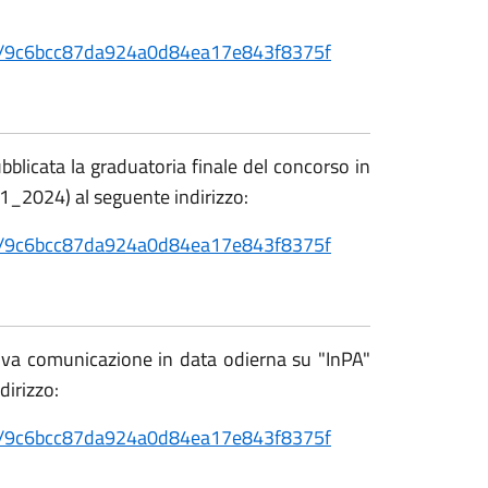
etail/9c6bcc87da924a0d84ea17e843f8375f
bblicata la graduatoria finale del concorso in
2024) al seguente indirizzo:
etail/9c6bcc87da924a0d84ea17e843f8375f
ova comunicazione in data odierna su "InPA"
irizzo:
etail/9c6bcc87da924a0d84ea17e843f8375f