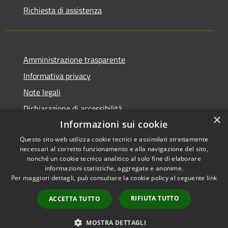
Richiesta di assistenza
Amministrazione trasparente
Informativa privacy
Note legali
Dichiarazione di accessibilità
×
Informazioni sui cookie
Questo sito web utilizza cookie tecnici e assimilati strettamente
necessari al corretto funzionamento e alla navigazione del sito,
RSS
Copyright © 2026 • Comune di
nonché un cookie tecnico analitico al solo fine di elaborare
informazioni statistiche, aggregate e anonime.
Accessibilità
Cerreto Guidi • Powered by
Per maggiori dettagli, può consultare la cookie policy al seguente
link
Privacy
Municipium
Accesso
•
Cookie
redazione
RIFIUTA TUTTO
ACCETTA TUTTO
Mappa del sito
WhatsApp Cerreto
MOSTRA DETTAGLI