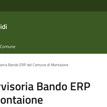
idi
il Comune
isoria Bando ERP del Comune di Montaione
vvisoria Bando ERP
ontaione