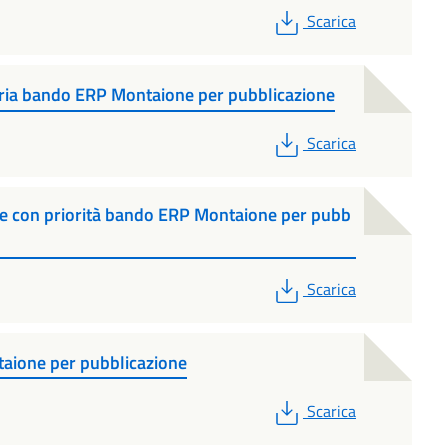
PDF
Scarica
oria bando ERP Montaione per pubblicazione
PDF
Scarica
ale con priorità bando ERP Montaione per pubb
PDF
Scarica
taione per pubblicazione
PDF
Scarica