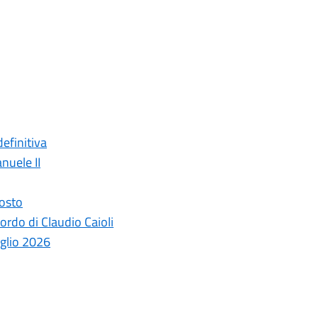
efinitiva
nuele II
gosto
ordo di Claudio Caioli
uglio 2026