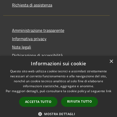
Richiesta di assistenza
Amministrazione trasparente
Informativa privacy
Note legali
Dichiarazione di accessibilità
×
Informazioni sui cookie
Questo sito web utilizza cookie tecnici e assimilati strettamente
necessari al corretto funzionamento e alla navigazione del sito,
RSS
Copyright © 2026 • Comune di
nonché un cookie tecnico analitico al solo fine di elaborare
informazioni statistiche, aggregate e anonime.
Accessibilità
Cerreto Guidi • Powered by
Per maggiori dettagli, può consultare la cookie policy al seguente
link
Privacy
Municipium
Accesso
•
Cookie
redazione
RIFIUTA TUTTO
ACCETTA TUTTO
Mappa del sito
WhatsApp Cerreto
MOSTRA DETTAGLI