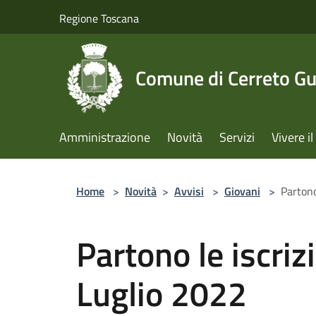
Salta al contenuto principale
Regione Toscana
Comune di Cerreto Gu
Amministrazione
Novità
Servizi
Vivere 
Home
>
Novità
>
Avvisi
>
Giovani
>
Partono
Partono le iscrizi
Luglio 2022