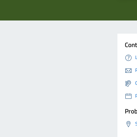
Cont
Prob