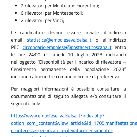
2 rilevatori per Montelupo Fiorentino;
6 rilevatori per Montespertoli;
2 rilevatori per Vinci;
Le candidature devono essere inviate all’indirizzo
email
statistica@empolesevaldelsa.it
o all'indirizzo
PEC
circondario.empolese@postacert.toscana.it
entro
le ore 24:00 di lunedì 10 luglio 2023 indicando
nell'oggetto “Disponibilità per l'incarico di rilevatore –
Censimento permanente della popolazione 2023”
indicando almeno tre comuni in ordine di preferenza.
Per maggiori informazioni è possibile consultare la
documentazione di seguito allegata e/o consultare il
seguente link:
https://www.empolese-valdelsa.it/index.php?
option=com_content&view=article&id=1705:manifestazion
di-interesse-per-incarico-rilevatori-censimento-