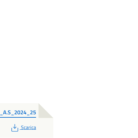
no_A.S_2024_25
PDF
Scarica