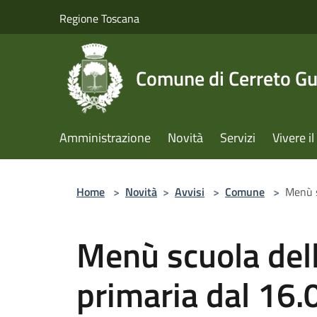
Salta al contenuto principale
Regione Toscana
Comune di Cerreto Gu
Amministrazione
Novità
Servizi
Vivere 
Home
>
Novità
>
Avvisi
>
Comune
>
Menù s
Menù scuola dell
primaria dal 16.