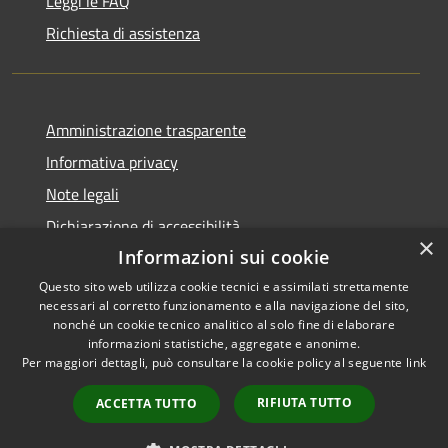
Leggi le FAQ
Richiesta di assistenza
Amministrazione trasparente
Informativa privacy
Note legali
Dichiarazione di accessibilità
×
Informazioni sui cookie
Questo sito web utilizza cookie tecnici e assimilati strettamente
necessari al corretto funzionamento e alla navigazione del sito,
RSS
Copyright © 2026 • Comune di
nonché un cookie tecnico analitico al solo fine di elaborare
informazioni statistiche, aggregate e anonime.
Accessibilità
Cerreto Guidi • Powered by
Per maggiori dettagli, può consultare la cookie policy al seguente
link
Privacy
Municipium
Accesso
•
Cookie
redazione
RIFIUTA TUTTO
ACCETTA TUTTO
Mappa del sito