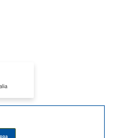
alia
appa