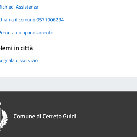
Richiedi Assistenza
Chiama il comune 0571906234
Prenota un appuntamento
lemi in città
Segnala disservizio
Comune di Cerreto Guidi