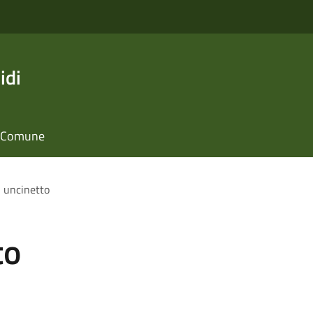
idi
il Comune
i uncinetto
to