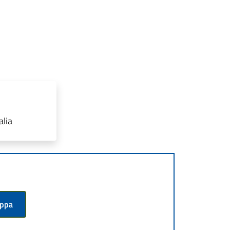
alia
appa