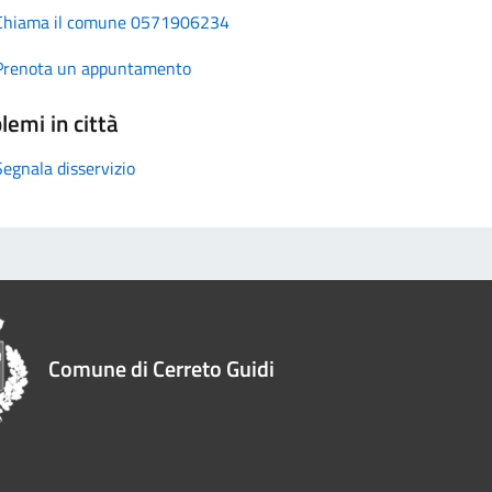
Chiama il comune 0571906234
Prenota un appuntamento
lemi in città
Segnala disservizio
Comune di Cerreto Guidi