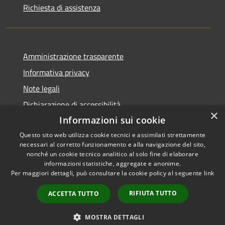
Richiesta di assistenza
Amministrazione trasparente
Informativa privacy
Note legali
Dichiarazione di accessibilità
×
Informazioni sui cookie
Questo sito web utilizza cookie tecnici e assimilati strettamente
necessari al corretto funzionamento e alla navigazione del sito,
RSS
Copyright © 2026 • Comune di
nonché un cookie tecnico analitico al solo fine di elaborare
informazioni statistiche, aggregate e anonime.
Accessibilità
Cerreto Guidi • Powered by
Per maggiori dettagli, può consultare la cookie policy al seguente
link
Privacy
Municipium
Accesso
•
Cookie
redazione
RIFIUTA TUTTO
ACCETTA TUTTO
Mappa del sito
WhatsApp Cerreto
MOSTRA DETTAGLI