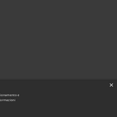
×
nzionamento e
nformazioni