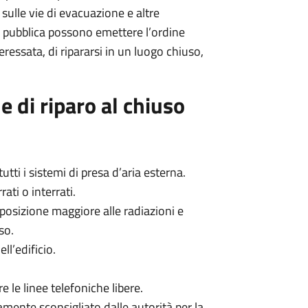
 sulle vie di evacuazione e altre
ute pubblica possono emettere l’ordine
teressata, di ripararsi in un luogo chiuso,
e di riparo al chiuso
utti i sistemi di presa d’aria esterna.
ati o interrati.
posizione maggiore alle radiazioni e
so.
ll’edificio.
re le linee telefoniche libere.
mente sconsigliato dalle autorità per la