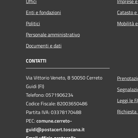
Uffici
Imprese 
Enti e fondazioni
Catasto e
Politici
Mobilità e
Personale amministrativo
Documenti e dati
CONTATTI
Via Vittorio Veneto, 8 50050 Cerreto
Prenotaz
Guidi (FI)
Segnalazi
Telefono: 0571906234
Leggi le 
Codice Fiscale: 82003650486
Richiesta 
Partita IVA: 03378170488
PEC:
comune.cerreto-
guidi@postacert.toscana.it
Email ufficio protocollo