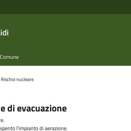
idi
il Comune
Rischio nucleare
ne di evacuazione
re.
e spento l’impianto di aerazione.