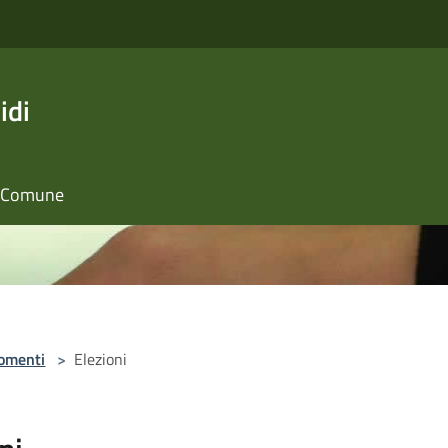
idi
il Comune
omenti
>
Elezioni