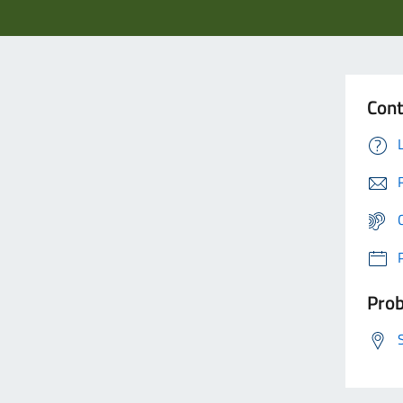
Cont
Prob