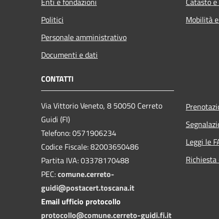
Enti e fondazioni
Catasto e
Politici
Mobilità e
Personale amministrativo
Documenti e dati
CONTATTI
Via Vittorio Veneto, 8 50050 Cerreto
Prenotaz
Guidi (FI)
Segnalazi
Telefono: 0571906234
Leggi le 
Codice Fiscale: 82003650486
Richiesta 
Partita IVA: 03378170488
PEC:
comune.cerreto-
guidi@postacert.toscana.it
Email ufficio protocollo
protocollo@comune.cerreto-guidi.fi.it