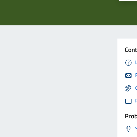
Cont
Prob