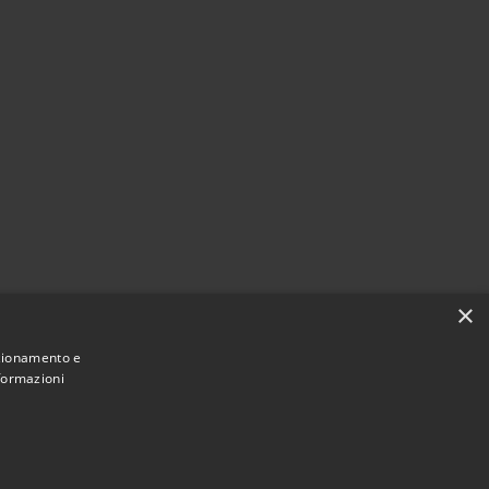
×
nzionamento e
nformazioni
Municipium
Accesso
une di Cerreto Guidi • Powered by
•