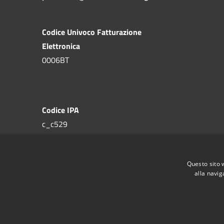
Codice Univoco Fatturazione
Elettronica
0006BT
Codice IPA
c_c529
Questo sito 
alla navig
RSS
Accessibilità
Privacy
Cookie
Mappa de