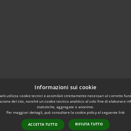
Informazioni sui cookie
web utilizza cookie tecnici e assimilati strettamente necessari al corretto fu
azione del sito, nonché un cookie tecnico analitico al solo fine di elaborare i
statistiche, aggregate e anonime.
Per maggiori dettagli, può consultare la cookie policy al seguente
link
RIFIUTA TUTTO
ACCETTA TUTTO
l sito
Copyright © 2026 • Com
WhatsApp Cerreto